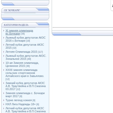
СК "БОЧКАРИ"
КАТЕГОРИИ РАЗДЕЛА
XI зимняя олимпиада
вс.Бочкари
[34]
Лыжный кубок депутатов АКЗС
2016 с.Бочкари
[19]
Летний кубок депутатов АКЗС
2015
[32]
Летняя Олимпиада 2015
[117]
Лыжный кубок депутатов АКЗС.
Зональное 2015
[49]
10-ая Зимняя олимпиада,
Целинное 2015
[36]
XXXII зимняя олимпиада
сельских спортсменов
Алтайского края в Завьялово.
[12]
Зимний кубок депутатов АКЗС
А.В. Траутвейна и В.П.Смагина
03.2017
[12]
Зимняя олимпиада с. Бочкари
март 2017
[8]
Турне легенд хоккея
[8]
НХЛ Лига Надежды 18+
[6]
Летний кубок депутатов АКЗС
А.В. Траутвейна и В.П.Смагина