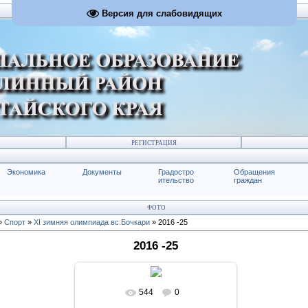
Версия для слабовидящих
РЕГИСТРАЦИЯ
Экономика
Документы
Градостро
Обращения
ительство
граждан
ФОТО
»
Спорт
»
XI зимняя олимпиада вс.Бочкари
» 2016 -25
2016 -25
544
0
В реальном размере
1024x683
/