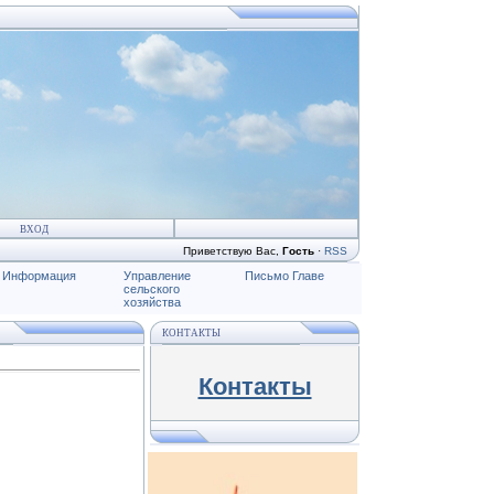
ВХОД
Приветствую Вас
,
Гость
·
RSS
Информация
Управление
Письмо Главе
сельского
хозяйства
КОНТАКТЫ
Контакты