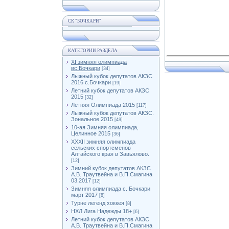
СК "БОЧКАРИ"
КАТЕГОРИИ РАЗДЕЛА
XI зимняя олимпиада
вс.Бочкари
[34]
Лыжный кубок депутатов АКЗС
2016 с.Бочкари
[19]
Летний кубок депутатов АКЗС
2015
[32]
Летняя Олимпиада 2015
[117]
Лыжный кубок депутатов АКЗС.
Зональное 2015
[49]
10-ая Зимняя олимпиада,
Целинное 2015
[36]
XXXII зимняя олимпиада
сельских спортсменов
Алтайского края в Завьялово.
[12]
Зимний кубок депутатов АКЗС
А.В. Траутвейна и В.П.Смагина
03.2017
[12]
Зимняя олимпиада с. Бочкари
март 2017
[8]
Турне легенд хоккея
[8]
НХЛ Лига Надежды 18+
[6]
Летний кубок депутатов АКЗС
А.В. Траутвейна и В.П.Смагина