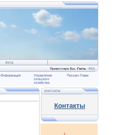
ВХОД
Приветствую Вас
,
Гость
·
RSS
Информация
Управление
Письмо Главе
сельского
хозяйства
КОНТАКТЫ
Контакты