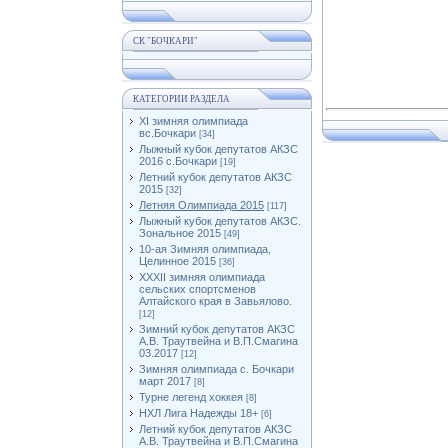
СК "БОЧКАРИ"
КАТЕГОРИИ РАЗДЕЛА
XI зимняя олимпиада
вс.Бочкари
[34]
Лыжный кубок депутатов АКЗС
2016 с.Бочкари
[19]
Летний кубок депутатов АКЗС
2015
[32]
Летняя Олимпиада 2015
[117]
Лыжный кубок депутатов АКЗС.
Зональное 2015
[49]
10-ая Зимняя олимпиада,
Целинное 2015
[36]
XXXII зимняя олимпиада
сельских спортсменов
Алтайского края в Завьялово.
[12]
Зимний кубок депутатов АКЗС
А.В. Траутвейна и В.П.Смагина
03.2017
[12]
Зимняя олимпиада с. Бочкари
март 2017
[8]
Турне легенд хоккея
[8]
НХЛ Лига Надежды 18+
[6]
Летний кубок депутатов АКЗС
А.В. Траутвейна и В.П.Смагина