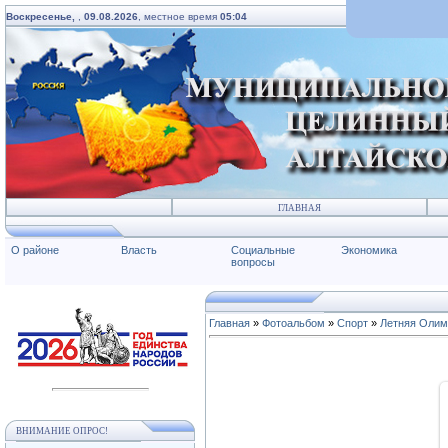
Воскресенье,
,
09.08.2026
, местное время
05:04
ГЛАВНАЯ
О районе
Власть
Социальные
Экономика
вопросы
Главная
»
Фотоальбом
»
Спорт
»
Летняя Олим
ВНИМАНИЕ ОПРОС!