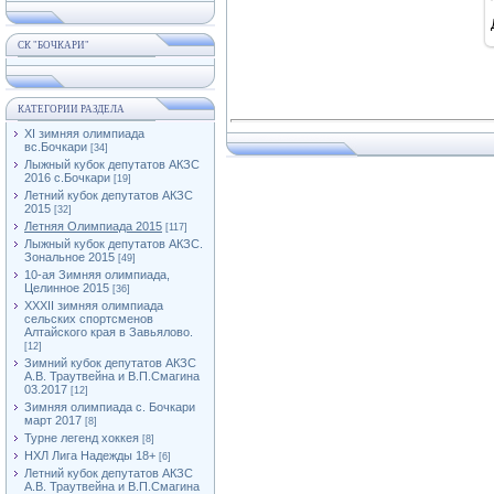
СК "БОЧКАРИ"
КАТЕГОРИИ РАЗДЕЛА
XI зимняя олимпиада
вс.Бочкари
[34]
Лыжный кубок депутатов АКЗС
2016 с.Бочкари
[19]
Летний кубок депутатов АКЗС
2015
[32]
Летняя Олимпиада 2015
[117]
Лыжный кубок депутатов АКЗС.
Зональное 2015
[49]
10-ая Зимняя олимпиада,
Целинное 2015
[36]
XXXII зимняя олимпиада
сельских спортсменов
Алтайского края в Завьялово.
[12]
Зимний кубок депутатов АКЗС
А.В. Траутвейна и В.П.Смагина
03.2017
[12]
Зимняя олимпиада с. Бочкари
март 2017
[8]
Турне легенд хоккея
[8]
НХЛ Лига Надежды 18+
[6]
Летний кубок депутатов АКЗС
А.В. Траутвейна и В.П.Смагина