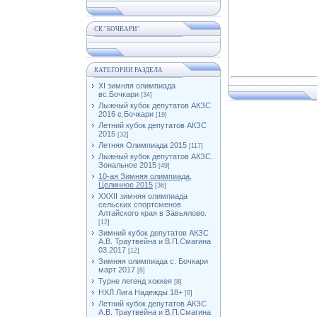
СК "БОЧКАРИ"
КАТЕГОРИИ РАЗДЕЛА
XI зимняя олимпиада
вс.Бочкари
[34]
Лыжный кубок депутатов АКЗС
2016 с.Бочкари
[19]
Летний кубок депутатов АКЗС
2015
[32]
Летняя Олимпиада 2015
[117]
Лыжный кубок депутатов АКЗС.
Зональное 2015
[49]
10-ая Зимняя олимпиада,
Целинное 2015
[36]
XXXII зимняя олимпиада
сельских спортсменов
Алтайского края в Завьялово.
[12]
Зимний кубок депутатов АКЗС
А.В. Траутвейна и В.П.Смагина
03.2017
[12]
Зимняя олимпиада с. Бочкари
март 2017
[8]
Турне легенд хоккея
[8]
НХЛ Лига Надежды 18+
[6]
Летний кубок депутатов АКЗС
А.В. Траутвейна и В.П.Смагина