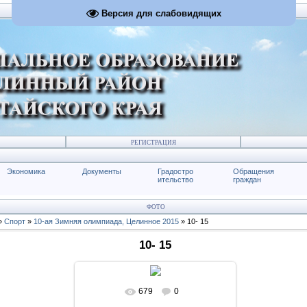
Версия для слабовидящих
РЕГИСТРАЦИЯ
Экономика
Документы
Градостро
Обращения
ительство
граждан
ФОТО
»
Спорт
»
10-ая Зимняя олимпиада, Целинное 2015
» 10- 15
10- 15
679
0
В реальном размере
1024x683
/