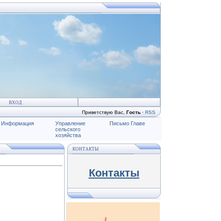
ВХОД
Приветствую Вас
,
Гость
·
RSS
Информация
Управление
Письмо Главе
сельского
хозяйства
КОНТАКТЫ
Контакты