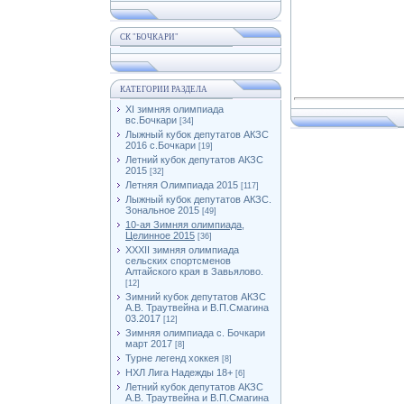
СК "БОЧКАРИ"
КАТЕГОРИИ РАЗДЕЛА
XI зимняя олимпиада
вс.Бочкари
[34]
Лыжный кубок депутатов АКЗС
2016 с.Бочкари
[19]
Летний кубок депутатов АКЗС
2015
[32]
Летняя Олимпиада 2015
[117]
Лыжный кубок депутатов АКЗС.
Зональное 2015
[49]
10-ая Зимняя олимпиада,
Целинное 2015
[36]
XXXII зимняя олимпиада
сельских спортсменов
Алтайского края в Завьялово.
[12]
Зимний кубок депутатов АКЗС
А.В. Траутвейна и В.П.Смагина
03.2017
[12]
Зимняя олимпиада с. Бочкари
март 2017
[8]
Турне легенд хоккея
[8]
НХЛ Лига Надежды 18+
[6]
Летний кубок депутатов АКЗС
А.В. Траутвейна и В.П.Смагина