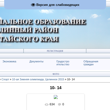
Версия для слабовидящих
РЕГИСТРАЦИЯ
Экономика
Документы
Градостро
Обращения
ительство
граждан
ФОТО
»
Спорт
»
10-ая Зимняя олимпиада, Целинное 2015
» 10- 14
10- 14
634
0
В реальном размере
683x1024
/