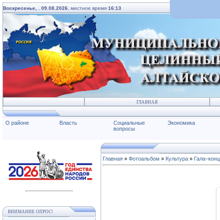
Воскресенье,
,
09.08.2026
, местное время
16:13
ГЛАВНАЯ
О районе
Власть
Социальные
Экономика
вопросы
Главная
»
Фотоальбом
»
Культура
»
Гала–конц
ВНИМАНИЕ ОПРОС!