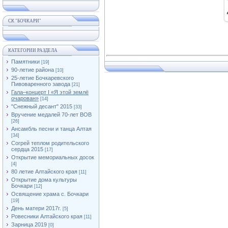
СК "БОЧКАРИ"
КАТЕГОРИИ РАЗДЕЛА
Памятники
[19]
90-летие района
[10]
25-летие Бочкаревского
Пивоваренного завода
[21]
Гала–концерт I «Я этой землё
очарован»
[14]
"Снежный десант" 2015
[33]
Вручение медалей 70-лет ВОВ
[26]
Ансамбль песни и танца Алтая
[34]
Согрей теплом родительского
сердца 2015
[17]
Открытие мемориальных досок
[4]
80 летие Алтайского края
[11]
Открытие дома культуры
Бочкари
[12]
Освящение храма с. Бочкари
[19]
День матери 2017г.
[5]
Ровесники Алтайского края
[11]
Зарница 2019
[0]