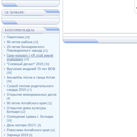
СК "БОЧКАРИ"
КАТЕГОРИИ РАЗДЕЛА
Памятники
[19]
90-летие района
[10]
25-летие Бочкаревского
Пивоваренного завода
[21]
Гала–концерт I «Я этой землё
очарован»
[14]
"Снежный десант" 2015
[33]
Вручение медалей 70-лет ВОВ
[26]
Ансамбль песни и танца Алтая
[34]
Согрей теплом родительского
сердца 2015
[17]
Открытие мемориальных досок
[4]
80 летие Алтайского края
[11]
Открытие дома культуры
Бочкари
[12]
Освящение храма с. Бочкари
[19]
День матери 2017г.
[5]
Ровесники Алтайского края
[11]
Зарница 2019
[0]