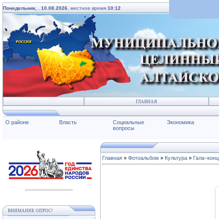
Понедельник,
,
10.08.2026
, местное время
10:12
ГЛАВНАЯ
О районе
Власть
Социальные
Экономика
вопросы
Главная
»
Фотоальбом
»
Культура
»
Гала–конц
ВНИМАНИЕ ОПРОС!