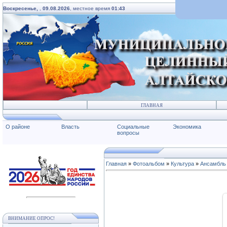
Воскресенье,
,
09.08.2026
, местное время
01:43
ГЛАВНАЯ
О районе
Власть
Социальные
Экономика
вопросы
Главная
»
Фотоальбом
»
Культура
»
Ансамбль 
ВНИМАНИЕ ОПРОС!