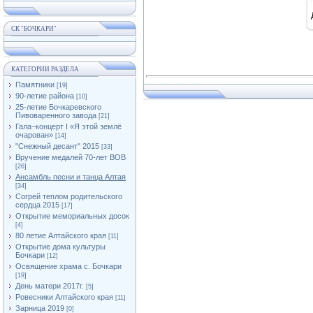
СК "БОЧКАРИ"
КАТЕГОРИИ РАЗДЕЛА
Памятники
[19]
90-летие района
[10]
25-летие Бочкаревского
Пивоваренного завода
[21]
Гала–концерт I «Я этой землё
очарован»
[14]
"Снежный десант" 2015
[33]
Вручение медалей 70-лет ВОВ
[26]
Ансамбль песни и танца Алтая
[34]
Согрей теплом родительского
сердца 2015
[17]
Открытие мемориальных досок
[4]
80 летие Алтайского края
[11]
Открытие дома культуры
Бочкари
[12]
Освящение храма с. Бочкари
[19]
День матери 2017г.
[5]
Ровесники Алтайского края
[11]
Зарница 2019
[0]