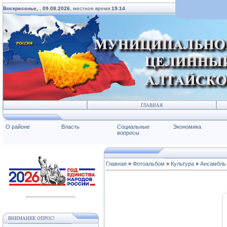
Воскресенье,
,
09.08.2026
, местное время
19:14
ГЛАВНАЯ
О районе
Власть
Социальные
Экономика
вопросы
Главная
»
Фотоальбом
»
Культура
»
Ансамбль 
ВНИМАНИЕ ОПРОС!