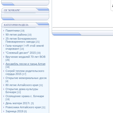
СК "БОЧКАРИ"
КАТЕГОРИИ РАЗДЕЛА
Памятники
[19]
90-летие района
[10]
25-летие Бочкаревского
Пивоваренного завода
[21]
Гала–концерт I «Я этой землё
очарован»
[14]
"Снежный десант" 2015
[33]
Вручение медалей 70-лет ВОВ
[26]
Ансамбль песни и танца Алтая
[34]
Согрей теплом родительского
сердца 2015
[17]
Открытие мемориальных досок
[4]
80 летие Алтайского края
[11]
Открытие дома культуры
Бочкари
[12]
Освящение храма с. Бочкари
[19]
День матери 2017г.
[5]
Ровесники Алтайского края
[11]
Зарница 2019
[0]