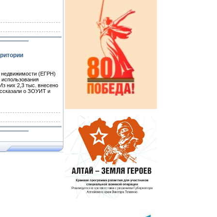
рритории
р недвижимости (ЕГРН)
и использования
з них 2,3 тыс. внесено
ассказали о ЗОУИТ и