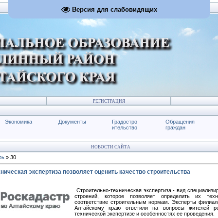
Версия для слабовидящих
РЕГИСТРАЦИЯ
Экономика
Документы
Градостро
Обращения
ительство
граждан
НОВОСТИ САЙТА
рь
»
30
ническая экспертиза позволяет оценить качество строительства
Строительно-техническая экспертиза - вид специализи
строений, которое позволяет определить их тех
соответствие строительным нормам. Эксперты филиал
Алтайскому краю ответили на вопросы жителей ре
технической экспертизе и особенностях ее проведения.