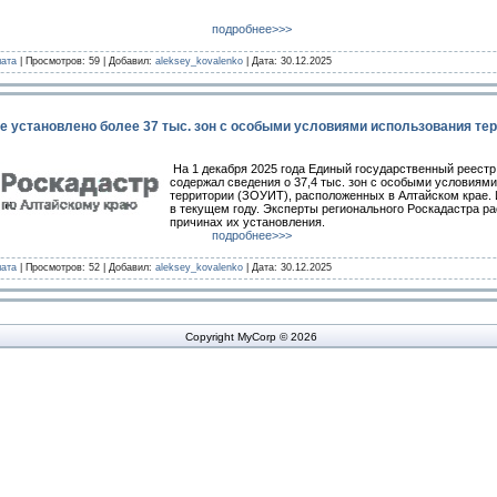
подробнее>>>
лата
| Просмотров: 59 | Добавил:
aleksey_kovalenko
| Дата:
30.12.2025
е установлено более 37 тыс. зон с особыми условиями использования те
На 1 декабря 2025 года Единый государственный реест
содержал сведения о 37,4 тыс. зон с особыми условиям
территории (ЗОУИТ), расположенных в Алтайском крае. И
в текущем году. Эксперты регионального Роскадастра р
причинах их установления.
подробнее>>>
лата
| Просмотров: 52 | Добавил:
aleksey_kovalenko
| Дата:
30.12.2025
Copyright MyCorp © 2026