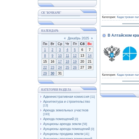
СК "БОЧКАРИ"
Категория:
Кадастровая па
КАЛЕНДАРЬ
В Алтайском кра
«
Декабрь 2025
»
Пн
Вт
Ср
Чт
Пт
Сб
Вс
1
2
3
4
5
6
7
8
9
10
11
12
13
14
15
16
17
18
19
20
21
22
23
24
25
26
27
28
29
30
31
Категория:
Кадастровая па
КАТЕГОРИИ РАЗДЕЛА
Административная комиссия
[11]
Архитектура и строительство
[13]
Аренда земельных участков
[193]
Аренда помещений
[0]
Аукционы аренда земли
[58]
Аукционы аренда помещений
[0]
Аукционы продажа земли
[41]
Аукционы продажа помещений