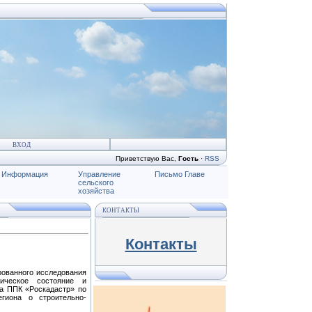
ВХОД
Приветствую Вас
,
Гость
·
RSS
Информация
Управление
Письмо Главе
сельского
хозяйства
КОНТАКТЫ
Контакты
рованного исследования
ническое состояние и
а ППК «Роскадастр» по
гиона о строительно-