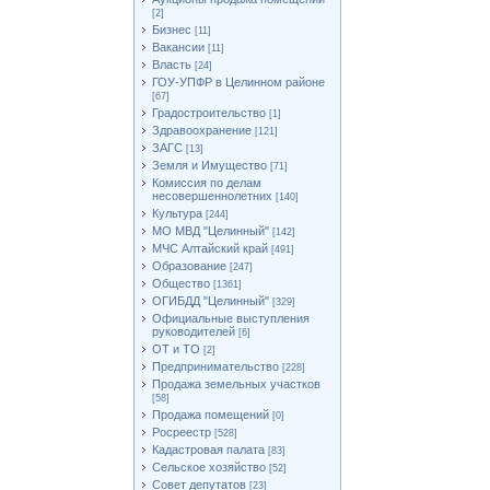
[2]
Бизнес
[11]
Вакансии
[11]
Власть
[24]
ГОУ-УПФР в Целинном районе
[67]
Градостроительство
[1]
Здравоохранение
[121]
ЗАГС
[13]
Земля и Имущество
[71]
Комиссия по делам
несовершеннолетних
[140]
Культура
[244]
МО МВД "Целинный"
[142]
МЧС Алтайский край
[491]
Образование
[247]
Общество
[1361]
ОГИБДД "Целинный"
[329]
Официальные выступления
руководителей
[6]
ОТ и ТО
[2]
Предпринимательство
[228]
Продажа земельных участков
[58]
Продажа помещений
[0]
Росреестр
[528]
Кадастровая палата
[83]
Сельское хозяйство
[52]
Совет депутатов
[23]