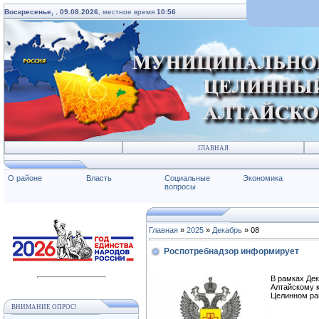
Воскресенье,
,
09.08.2026
, местное время
10:56
ГЛАВНАЯ
О районе
Власть
Социальные
Экономика
вопросы
Главная
»
2025
»
Декабрь
»
08
Роспотребнадзор информирует
В рамках Де
Алтайскому к
Целинном ра
ВНИМАНИЕ ОПРОС!