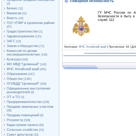
Пожарная безопасность
[2]
Бизнес
[11]
ГУ МЧС России по Ал
Вакансии
[11]
безопасности в быту в
Власть
[24]
служб: 112
ГОУ-УПФР в Целинном районе
[67]
Градостроительство
[1]
Здравоохранение
[121]
ЗАГС
[13]
Земля и Имущество
[71]
Категория:
МЧС Алтайский край
| Просмотров: 64 | До
Комиссия по делам
несовершеннолетних
[140]
Культура
[244]
МО МВД "Целинный"
[142]
МЧС Алтайский край
[491]
Образование
[247]
Общество
[1361]
ОГИБДД "Целинный"
[329]
Официальные выступления
руководителей
[6]
ОТ и ТО
[2]
Предпринимательство
[228]
Продажа земельных участков
[58]
Продажа помещений
[0]
Росреестр
[528]
Кадастровая палата
[83]
Сельское хозяйство
[52]
Совет депутатов
[23]