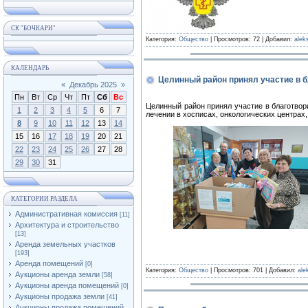
СК "БОЧКАРИ"
Категория:
Общество
| Просмотров: 72 | Добавил:
alek
КАЛЕНДАРЬ
Целинный район принял участие в б
«
Декабрь 2025
»
Пн
Вт
Ср
Чт
Пт
Сб
Вс
Целинный район принял участие в благотвор
1
2
3
4
5
6
7
лечении в хосписах, онкологических центрах
8
9
10
11
12
13
14
15
16
17
18
19
20
21
22
23
24
25
26
27
28
29
30
31
КАТЕГОРИИ РАЗДЕЛА
Административная комиссия
[11]
Архитектура и строительство
[13]
Аренда земельных участков
[193]
Аренда помещений
[0]
Категория:
Общество
| Просмотров: 701 | Добавил:
ale
Аукционы аренда земли
[58]
Аукционы аренда помещений
[0]
Аукционы продажа земли
[41]
Аукционы продажа помещений