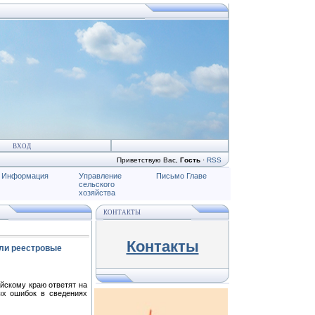
ВХОД
Приветствую Вас
,
Гость
·
RSS
Информация
Управление
Письмо Главе
сельского
хозяйства
КОНТАКТЫ
Контакты
или реестровые
айскому краю ответят на
ых ошибок в сведениях