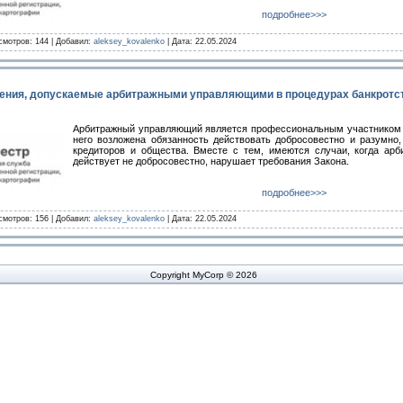
подробнее>>>
смотров: 144 | Добавил:
aleksey_kovalenko
| Дата:
22.05.2024
ения, допускаемые арбитражными управляющими в процедурах банкротс
Арбитражный управляющий является профессиональным участником д
него возложена обязанность действовать добросовестно и разумно,
кредиторов и общества. Вместе с тем, имеются случаи, когда ар
действует не добросовестно, нарушает требования Закона.
подробнее>>>
смотров: 156 | Добавил:
aleksey_kovalenko
| Дата:
22.05.2024
Copyright MyCorp © 2026