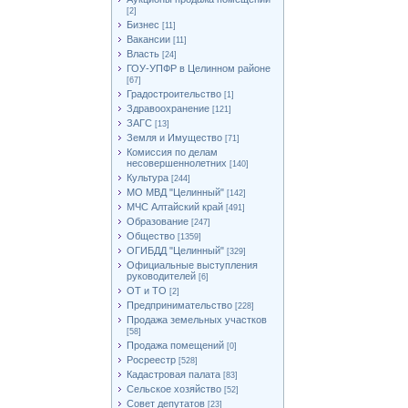
[2]
Бизнес
[11]
Вакансии
[11]
Власть
[24]
ГОУ-УПФР в Целинном районе
[67]
Градостроительство
[1]
Здравоохранение
[121]
ЗАГС
[13]
Земля и Имущество
[71]
Комиссия по делам
несовершеннолетних
[140]
Культура
[244]
МО МВД "Целинный"
[142]
МЧС Алтайский край
[491]
Образование
[247]
Общество
[1359]
ОГИБДД "Целинный"
[329]
Официальные выступления
руководителей
[6]
ОТ и ТО
[2]
Предпринимательство
[228]
Продажа земельных участков
[58]
Продажа помещений
[0]
Росреестр
[528]
Кадастровая палата
[83]
Сельское хозяйство
[52]
Совет депутатов
[23]