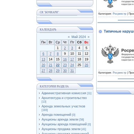
СК "БОЧКАРИ"
Категория:
Росреестр
| Про
КАЛЕНДАРЬ
Типичные наруш
«
Май 2024
»
Пн
Вт
Ср
Чт
Пт
Сб
Вс
1
2
3
4
5
6
7
8
9
10
11
12
13
14
15
16
17
18
19
20
21
22
23
24
25
26
27
28
29
30
31
Категория:
Росреестр
| Про
КАТЕГОРИИ РАЗДЕЛА
Административная комиссия
[11]
Архитектура и строительство
[13]
Аренда земельных участков
[193]
Аренда помещений
[0]
Аукционы аренда земли
[58]
Аукционы аренда помещений
[0]
Аукционы продажа земли
[41]
Аукционы продажа помещений