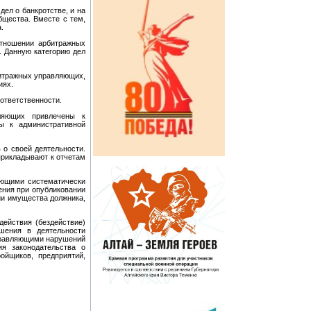
ел о банкротстве, и на
бщества. Вместе с тем,
.
отношении арбитражных
Ф. Данную категорию дел
битражных управляющих,
иях.
ответственности.
ляющих привлечены к
ы к административной
о своей деятельности.
прикладывают к отчетам
яющими систематически
ения при опубликовании
ии имущества должника,
действия (бездействие)
шения в деятельности
правляющими нарушений
я законодательства о
ойщиков, предприятий,