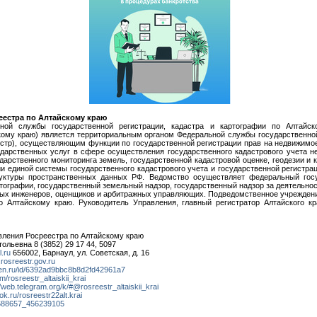
еестра по Алтайскому краю
ной службы государственной регистрации, кадастра и картографии по Алтайск
кому краю) является территориальным органом Федеральной службы государственной
естр), осуществляющим функции по государственной регистрации прав на недвижимо
ударственных услуг в сфере осуществления государственного кадастрового учета 
дарственного мониторинга земель, государственной кадастровой оценке, геодезии и 
и единой системы государственного кадастрового учета и государственной регистра
уктуры пространственных данных РФ. Ведомство осуществляет федеральный гос
ртографии, государственный земельный надзор, государственный надзор за деятельн
вых инженеров, оценщиков и арбитражных управляющих. Подведомственное учрежден
 Алтайскому краю. Руководитель Управления, главный регистратор Алтайского к
вления Росреестра по Алтайскому краю
ольевна 8 (3852) 29 17 44, 5097
l.ru
656002, Барнаул, ул. Советская, д. 16
rosreestr.gov.ru
zen.ru/id/6392ad9bbc8b8d2fd42961a7
m/rosreestr_altaiskii_krai
//web.telegram.org/k/#@rosreestr_altaiskii_krai
/ok.ru/rosreestr22alt.krai
6688657_456239105