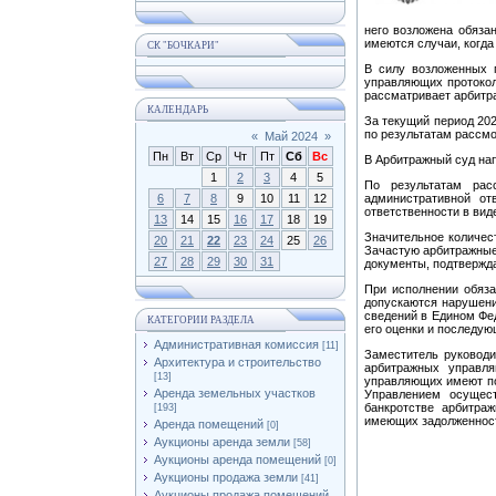
него возложена обязан
имеются случаи, когда
СК "БОЧКАРИ"
В силу возложенных 
управляющих протоколы
рассматривает арбитр
КАЛЕНДАРЬ
За текущий период 202
по результатам рассм
«
Май 2024
»
Пн
Вт
Ср
Чт
Пт
Сб
Вс
В Арбитражный суд на
1
2
3
4
5
По результатам рас
6
7
8
9
10
11
12
административной от
ответственности в ви
13
14
15
16
17
18
19
Значительное количес
20
21
22
23
24
25
26
Зачастую арбитражные
27
28
29
30
31
документы, подтвержд
При исполнении обяза
допускаются нарушени
сведений в Едином Фед
КАТЕГОРИИ РАЗДЕЛА
его оценки и последую
Административная комиссия
[11]
Заместитель руководи
Архитектура и строительство
арбитражных управл
[13]
управляющих имеют п
Аренда земельных участков
Управлением осущест
банкротстве арбитра
[193]
имеющих задолженность
Аренда помещений
[0]
Аукционы аренда земли
[58]
Аукционы аренда помещений
[0]
Аукционы продажа земли
[41]
Аукционы продажа помещений