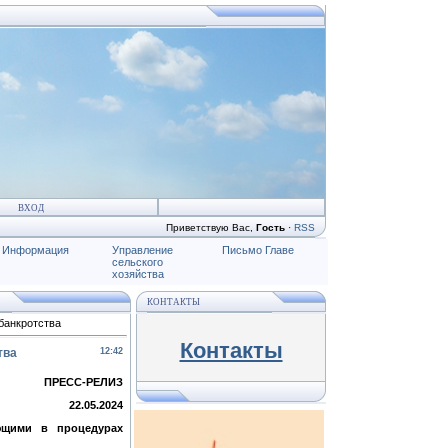
ВХОД
Приветствую Вас
,
Гость
·
RSS
Информация
Управление
Письмо Главе
сельского
хозяйства
КОНТАКТЫ
банкротства
Контакты
тва
12:42
ПРЕСС-РЕЛИЗ
22.05.2024
ющими в процедурах