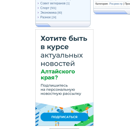
Совет ветеранов
[1]
Категория
:
Росреестр
|
Про
Спорт
[501]
Экономика
[80]
Разное
[24]