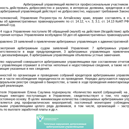
Арбитражный управляющий является профессиональным участником д
ность действовать добросовестно и разумно, в интересах должника, кредиторов и о
 арбитражный управляющий действует не добросовестно, нарушает требования Закона
полномочий, Управление Росреестра по Алтайскому краю, вправе составлять в 
 об административных правонарушениях по ст. 14.12, ч.ч. 3, 3.1. ст. 14.13 КоАП Р
ажный суд.
4 года в Управление поступило 98 обращений (жалоб) на действия (бездействие) ар
отрения которых Управлением возбуждено 59 дел об административных правонарушен
правлено 19 заявлений о привлечении арбитражных управляющих к административной 
смотрения арбитражным судом заявлений Управления: 7 арбитражных управ
ветственности в виде предупреждения, 3 арбитражных управляющих привлечен
де дисквалификации, 8 арбитражным управляющим объявлены устные замечания.
тво нарушений совершается арбитражными управляющими при составлении отчетов 
 управляющие отражают в отчетах неполные и недостоверные сведения, а также не 
ающие указанные в них сведения.
нностей по организации и проведению собраний кредиторов арбитражными управл
я в части несоблюдения периодичности их проведения. Нередко допускаются наруш
еральном реестре сведений о банкротстве, а также в ходе проведения инвентаризац
щей реализации.
теля Управления Елена Саулина подчеркнула: «Количество жалоб (обращений) на 
яющих ежегодно поступающих в Управление, свидетельствует о том, что нару
остоянную основу. В целях минимизации количества совершаемых арбитражными у
вляется ряд профилактических мероприятий, постоянный мониторинг соблюдени
жными управляющими целого ряда должников, в том числе, организаций – застр
 по выплате заработной платы и др.».