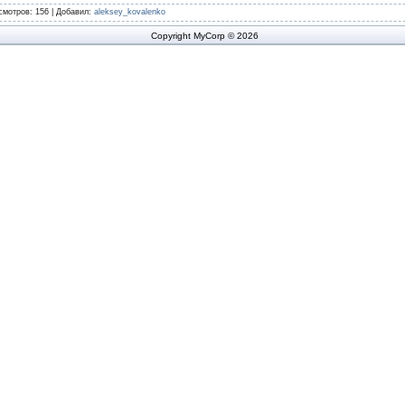
смотров
: 156 |
Добавил
:
aleksey_kovalenko
Copyright MyCorp © 2026