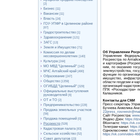
[2]
Бизнес
[11]
Вакансии
[11]
Власть
[24]
ГОУ-УПФР в Целинном районе
[67]
Градостроительство
[1]
Здравоохранение
[121]
ЗАГС
[13]
Земля и Имущество
[71]
Об Управлении Роср
Комиссия по делам
Управление Федераль
несовершеннолетних
[140]
Росреестра по Алтайс
Культура
[244]
и картографии (Росре
МО МВД "Целинный"
[142]
ним, по оказанию гос
землеустройства, госу
МЧС Алтайский край
[490]
функции по организаци
Образование
[247]
имущество, инфрастр
Общество
[1359]
области геодезии и ка
организаций кадастро
ОГИБДД "Целинный"
[329]
ППК «Роскадастра» по
Официальные выступления
Калашников.
руководителей
[6]
ОТ и ТО
[2]
Контакты для СМИ
Пресс-секретарь Упра
Предпринимательство
[228]
Бучнева Анжелика Анат
Продажа земельных участков
22press_rosreestr@mai
[58]
Сайт Росреестра:
www.
Продажа помещений
[0]
Яндекс-Дзен:
https://d
ВКонтакте:
https://vk.co
Росреестр
[528]
Телеграм-канал:
https:
Кадастровая палата
[83]
Одноклассники:
https:/
Сельское хозяйство
[52]
https://vk.com/video-4
Совет депутатов
[23]