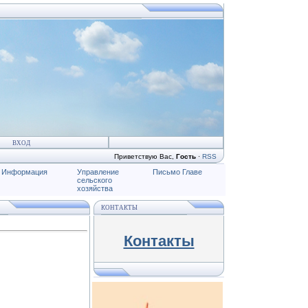
ВХОД
Приветствую Вас
,
Гость
·
RSS
Информация
Управление
Письмо Главе
сельского
хозяйства
КОНТАКТЫ
Контакты