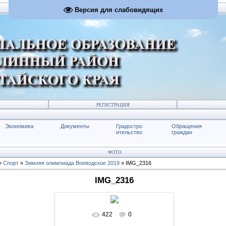
Версия для слабовидящих
РЕГИСТРАЦИЯ
Экономика
Документы
Градостро
Обращения
ительство
граждан
ФОТО
»
Спорт
»
Зимняя олимпиада Воеводское 2019
» IMG_2316
IMG_2316
422
0
В реальном размере
1600x1067
/