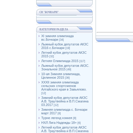
СК "БОЧКАРИ"
КАТЕГОРИИ РАЗДЕЛА
XI зимняя олимпиада
вс.Бочкари
[34]
Лыжный кубок депутатов АКЗС
2016 с.Бочкари
[19]
Летний кубок депутатов АКЗС
2015
[32]
Летняя Олимпиада 2015
[117]
Лыжный кубок депутатов АКЗС.
Зональное 2015
[49]
10-ая Зимняя олимпиада,
Целинное 2015
[36]
XXXII зимняя олимпиада
сельских спортсменов
Алтайского края в Завьялово.
[12]
Зимний кубок депутатов АКЗС
А.В. Траутвейна и В.П.Смагина
03.2017
[12]
Зимняя олимпиада с. Бочкари
март 2017
[8]
Турне легенд хоккея
[8]
НХЛ Лига Надежды 18+
[6]
Летний кубок депутатов АКЗС
А.В. Траутвейна и В.П.Смагина