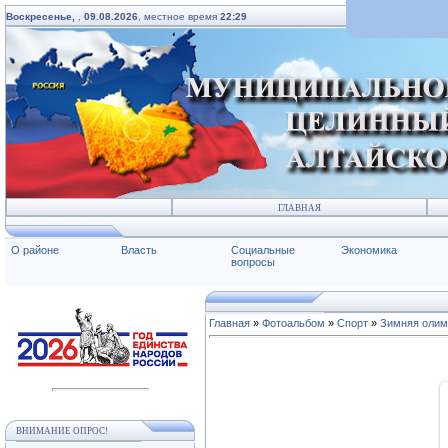
Воскресенье,
,
09.08.2026
, местное время
22:29
ГЛАВНАЯ
О районе
Власть
Социальные
Экономика
вопросы
Главная
»
Фотоальбом
»
Спорт
»
Зимняя олим
ВНИМАНИЕ ОПРОС!