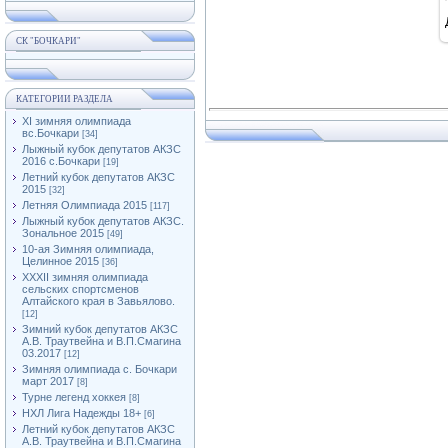
СК "БОЧКАРИ"
КАТЕГОРИИ РАЗДЕЛА
XI зимняя олимпиада
вс.Бочкари
[34]
Лыжный кубок депутатов АКЗС
2016 с.Бочкари
[19]
Летний кубок депутатов АКЗС
2015
[32]
Летняя Олимпиада 2015
[117]
Лыжный кубок депутатов АКЗС.
Зональное 2015
[49]
10-ая Зимняя олимпиада,
Целинное 2015
[36]
XXXII зимняя олимпиада
сельских спортсменов
Алтайского края в Завьялово.
[12]
Зимний кубок депутатов АКЗС
А.В. Траутвейна и В.П.Смагина
03.2017
[12]
Зимняя олимпиада с. Бочкари
март 2017
[8]
Турне легенд хоккея
[8]
НХЛ Лига Надежды 18+
[6]
Летний кубок депутатов АКЗС
А.В. Траутвейна и В.П.Смагина