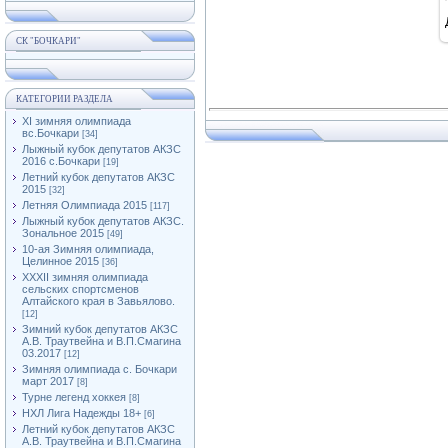
СК "БОЧКАРИ"
КАТЕГОРИИ РАЗДЕЛА
XI зимняя олимпиада
вс.Бочкари
[34]
Лыжный кубок депутатов АКЗС
2016 с.Бочкари
[19]
Летний кубок депутатов АКЗС
2015
[32]
Летняя Олимпиада 2015
[117]
Лыжный кубок депутатов АКЗС.
Зональное 2015
[49]
10-ая Зимняя олимпиада,
Целинное 2015
[36]
XXXII зимняя олимпиада
сельских спортсменов
Алтайского края в Завьялово.
[12]
Зимний кубок депутатов АКЗС
А.В. Траутвейна и В.П.Смагина
03.2017
[12]
Зимняя олимпиада с. Бочкари
март 2017
[8]
Турне легенд хоккея
[8]
НХЛ Лига Надежды 18+
[6]
Летний кубок депутатов АКЗС
А.В. Траутвейна и В.П.Смагина