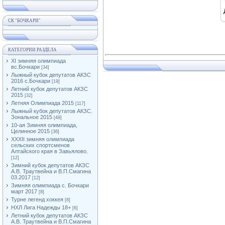
СК "БОЧКАРИ"
КАТЕГОРИИ РАЗДЕЛА
XI зимняя олимпиада
вс.Бочкари
[34]
Лыжный кубок депутатов АКЗС
2016 с.Бочкари
[19]
Летний кубок депутатов АКЗС
2015
[32]
Летняя Олимпиада 2015
[117]
Лыжный кубок депутатов АКЗС.
Зональное 2015
[49]
10-ая Зимняя олимпиада,
Целинное 2015
[36]
XXXII зимняя олимпиада
сельских спортсменов
Алтайского края в Завьялово.
[12]
Зимний кубок депутатов АКЗС
А.В. Траутвейна и В.П.Смагина
03.2017
[12]
Зимняя олимпиада с. Бочкари
март 2017
[8]
Турне легенд хоккея
[8]
НХЛ Лига Надежды 18+
[6]
Летний кубок депутатов АКЗС
А.В. Траутвейна и В.П.Смагина