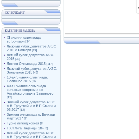
СК "БОЧКАРИ"
КАТЕГОРИИ РАЗДЕЛА
XI зимняя олимпиада
вс.Бочкари
[34]
Лыжный кубок депутатов АКЗС
2016 с.Бочкари
[19]
Летний кубок депутатов АКЗС
2015
[32]
Летняя Олимпиада 2015
[117]
Лыжный кубок депутатов АКЗС.
Зональное 2015
[49]
10-ая Зимняя олимпиада,
Целинное 2015
[36]
XXXII зимняя олимпиада
сельских спортсменов
Алтайского края в Завьялово.
[12]
Зимний кубок депутатов АКЗС
А.В. Траутвейна и В.П.Смагина
03.2017
[12]
Зимняя олимпиада с. Бочкари
март 2017
[8]
Турне легенд хоккея
[8]
НХЛ Лига Надежды 18+
[6]
Летний кубок депутатов АКЗС
А.В. Траутвейна и В.П.Смагина