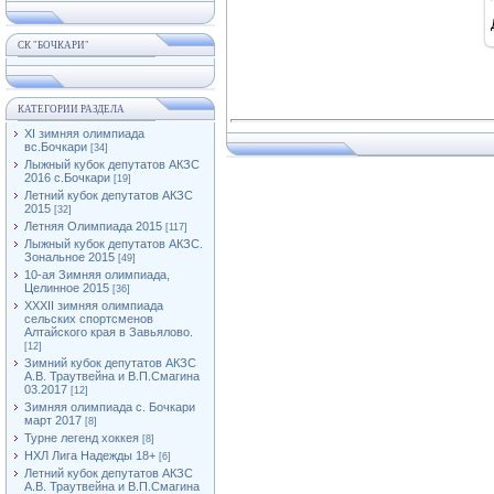
СК "БОЧКАРИ"
КАТЕГОРИИ РАЗДЕЛА
XI зимняя олимпиада
вс.Бочкари
[34]
Лыжный кубок депутатов АКЗС
2016 с.Бочкари
[19]
Летний кубок депутатов АКЗС
2015
[32]
Летняя Олимпиада 2015
[117]
Лыжный кубок депутатов АКЗС.
Зональное 2015
[49]
10-ая Зимняя олимпиада,
Целинное 2015
[36]
XXXII зимняя олимпиада
сельских спортсменов
Алтайского края в Завьялово.
[12]
Зимний кубок депутатов АКЗС
А.В. Траутвейна и В.П.Смагина
03.2017
[12]
Зимняя олимпиада с. Бочкари
март 2017
[8]
Турне легенд хоккея
[8]
НХЛ Лига Надежды 18+
[6]
Летний кубок депутатов АКЗС
А.В. Траутвейна и В.П.Смагина