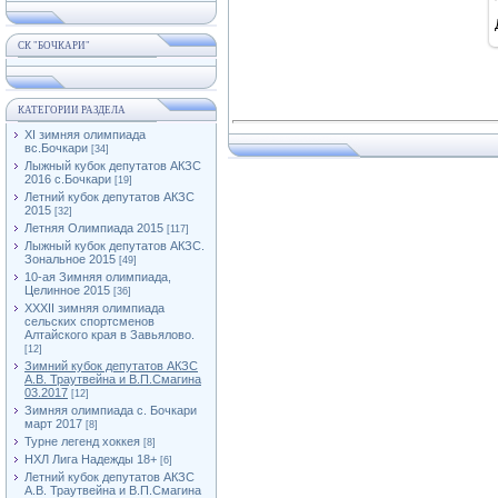
СК "БОЧКАРИ"
КАТЕГОРИИ РАЗДЕЛА
XI зимняя олимпиада
вс.Бочкари
[34]
Лыжный кубок депутатов АКЗС
2016 с.Бочкари
[19]
Летний кубок депутатов АКЗС
2015
[32]
Летняя Олимпиада 2015
[117]
Лыжный кубок депутатов АКЗС.
Зональное 2015
[49]
10-ая Зимняя олимпиада,
Целинное 2015
[36]
XXXII зимняя олимпиада
сельских спортсменов
Алтайского края в Завьялово.
[12]
Зимний кубок депутатов АКЗС
А.В. Траутвейна и В.П.Смагина
03.2017
[12]
Зимняя олимпиада с. Бочкари
март 2017
[8]
Турне легенд хоккея
[8]
НХЛ Лига Надежды 18+
[6]
Летний кубок депутатов АКЗС
А.В. Траутвейна и В.П.Смагина