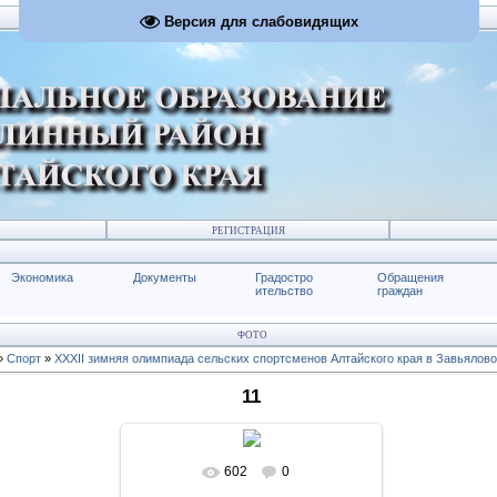
Версия для слабовидящих
РЕГИСТРАЦИЯ
Экономика
Документы
Градостро
Обращения
ительство
граждан
ФОТО
»
Спорт
»
XXXII зимняя олимпиада сельских спортсменов Алтайского края в Завьялово
11
602
0
В реальном размере
900x600
/