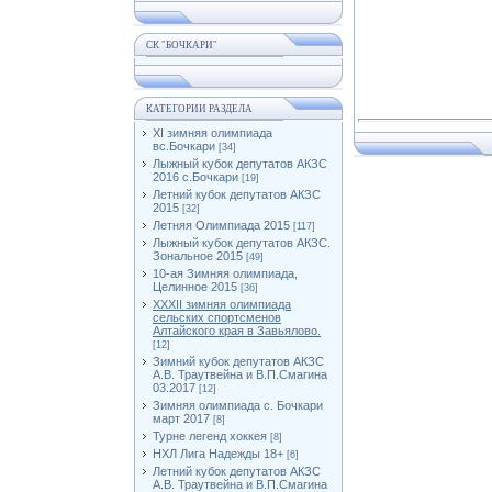
СК "БОЧКАРИ"
КАТЕГОРИИ РАЗДЕЛА
XI зимняя олимпиада
вс.Бочкари
[34]
Лыжный кубок депутатов АКЗС
2016 с.Бочкари
[19]
Летний кубок депутатов АКЗС
2015
[32]
Летняя Олимпиада 2015
[117]
Лыжный кубок депутатов АКЗС.
Зональное 2015
[49]
10-ая Зимняя олимпиада,
Целинное 2015
[36]
XXXII зимняя олимпиада
сельских спортсменов
Алтайского края в Завьялово.
[12]
Зимний кубок депутатов АКЗС
А.В. Траутвейна и В.П.Смагина
03.2017
[12]
Зимняя олимпиада с. Бочкари
март 2017
[8]
Турне легенд хоккея
[8]
НХЛ Лига Надежды 18+
[6]
Летний кубок депутатов АКЗС
А.В. Траутвейна и В.П.Смагина