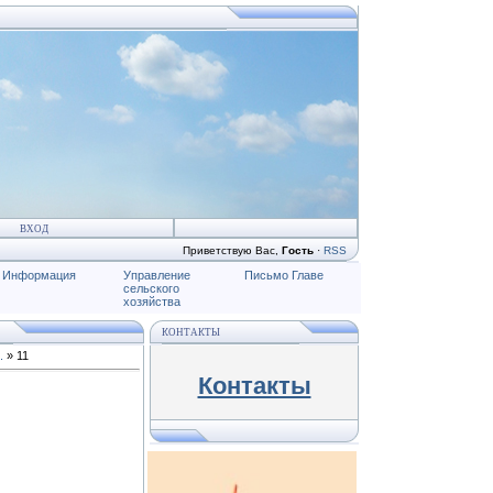
ВХОД
Приветствую Вас
,
Гость
·
RSS
Информация
Управление
Письмо Главе
сельского
хозяйства
КОНТАКТЫ
.
» 11
Контакты