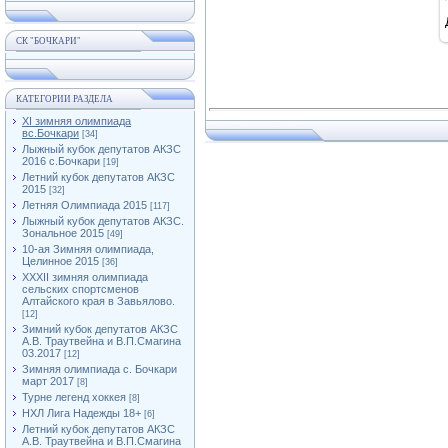
СК "БОЧКАРИ"
КАТЕГОРИИ РАЗДЕЛА
XI зимняя олимпиада
вс.Бочкари
[34]
Лыжный кубок депутатов АКЗС
2016 с.Бочкари
[19]
Летний кубок депутатов АКЗС
2015
[32]
Летняя Олимпиада 2015
[117]
Лыжный кубок депутатов АКЗС.
Зональное 2015
[49]
10-ая Зимняя олимпиада,
Целинное 2015
[36]
XXXII зимняя олимпиада
сельских спортсменов
Алтайского края в Завьялово.
[12]
Зимний кубок депутатов АКЗС
А.В. Траутвейна и В.П.Смагина
03.2017
[12]
Зимняя олимпиада с. Бочкари
март 2017
[8]
Турне легенд хоккея
[8]
НХЛ Лига Надежды 18+
[6]
Летний кубок депутатов АКЗС
А.В. Траутвейна и В.П.Смагина