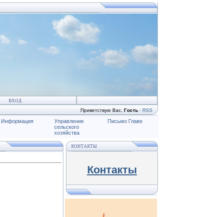
ВХОД
Приветствую Вас
,
Гость
·
RSS
Информация
Управление
Письмо Главе
сельского
хозяйства
КОНТАКТЫ
Контакты