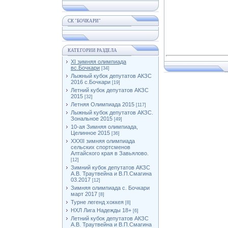
СК "БОЧКАРИ"
КАТЕГОРИИ РАЗДЕЛА
XI зимняя олимпиада
вс.Бочкари
[34]
Лыжный кубок депутатов АКЗС
2016 с.Бочкари
[19]
Летний кубок депутатов АКЗС
2015
[32]
Летняя Олимпиада 2015
[117]
Лыжный кубок депутатов АКЗС.
Зональное 2015
[49]
10-ая Зимняя олимпиада,
Целинное 2015
[36]
XXXII зимняя олимпиада
сельских спортсменов
Алтайского края в Завьялово.
[12]
Зимний кубок депутатов АКЗС
А.В. Траутвейна и В.П.Смагина
03.2017
[12]
Зимняя олимпиада с. Бочкари
март 2017
[8]
Турне легенд хоккея
[8]
НХЛ Лига Надежды 18+
[6]
Летний кубок депутатов АКЗС
А.В. Траутвейна и В.П.Смагина