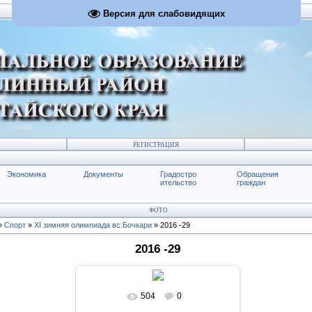
Версия для слабовидящих
РЕГИСТРАЦИЯ
Экономика
Документы
Градостро
Обращения
ительство
граждан
ФОТО
»
Спорт
»
XI зимняя олимпиада вс.Бочкари
» 2016 -29
2016 -29
504
0
В реальном размере
1024x683
/