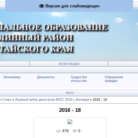
Версия для слабовидящих
РЕГИСТРАЦИЯ
Экономика
Документы
Градостро
Обращения
ительство
граждан
ФОТО
»
Спорт
»
Лыжный кубок депутатов АКЗС 2016 с.Бочкари
» 2016 - 18
2016 - 18
478
0
В реальном размере
1024x683
/