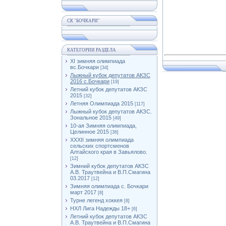
СК "БОЧКАРИ"
КАТЕГОРИИ РАЗДЕЛА
XI зимняя олимпиада
вс.Бочкари
[34]
Лыжный кубок депутатов АКЗС
2016 с.Бочкари
[19]
Летний кубок депутатов АКЗС
2015
[32]
Летняя Олимпиада 2015
[117]
Лыжный кубок депутатов АКЗС.
Зональное 2015
[49]
10-ая Зимняя олимпиада,
Целинное 2015
[36]
XXXII зимняя олимпиада
сельских спортсменов
Алтайского края в Завьялово.
[12]
Зимний кубок депутатов АКЗС
А.В. Траутвейна и В.П.Смагина
03.2017
[12]
Зимняя олимпиада с. Бочкари
март 2017
[8]
Турне легенд хоккея
[8]
НХЛ Лига Надежды 18+
[6]
Летний кубок депутатов АКЗС
А.В. Траутвейна и В.П.Смагина