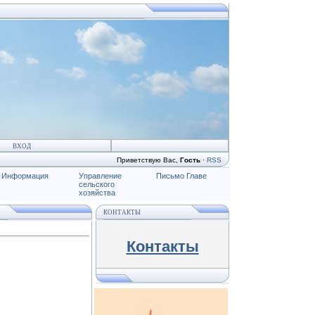
ВХОД
Приветствую Вас
,
Гость
·
RSS
Информация
Управление
Письмо Главе
сельского
хозяйства
КОНТАКТЫ
Контакты