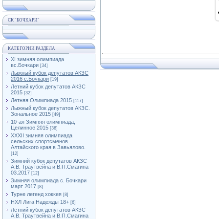
СК "БОЧКАРИ"
КАТЕГОРИИ РАЗДЕЛА
XI зимняя олимпиада
вс.Бочкари
[34]
Лыжный кубок депутатов АКЗС
2016 с.Бочкари
[19]
Летний кубок депутатов АКЗС
2015
[32]
Летняя Олимпиада 2015
[117]
Лыжный кубок депутатов АКЗС.
Зональное 2015
[49]
10-ая Зимняя олимпиада,
Целинное 2015
[36]
XXXII зимняя олимпиада
сельских спортсменов
Алтайского края в Завьялово.
[12]
Зимний кубок депутатов АКЗС
А.В. Траутвейна и В.П.Смагина
03.2017
[12]
Зимняя олимпиада с. Бочкари
март 2017
[8]
Турне легенд хоккея
[8]
НХЛ Лига Надежды 18+
[6]
Летний кубок депутатов АКЗС
А.В. Траутвейна и В.П.Смагина