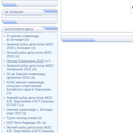
СК "БОЧКАРИ"
КАТЕГОРИИ РАЗДЕЛА
XI зимняя олимпиада
вс.Бочкари
[34]
Лыжный кубок депутатов АКЗС
2016 с.Бочкари
[19]
Летний кубок депутатов АКЗС
2015
[32]
Летняя Олимпиада 2015
[117]
Лыжный кубок депутатов АКЗС.
Зональное 2015
[49]
10-ая Зимняя олимпиада,
Целинное 2015
[36]
XXXII зимняя олимпиада
сельских спортсменов
Алтайского края в Завьялово.
[12]
Зимний кубок депутатов АКЗС
А.В. Траутвейна и В.П.Смагина
03.2017
[12]
Зимняя олимпиада с. Бочкари
март 2017
[8]
Турне легенд хоккея
[8]
НХЛ Лига Надежды 18+
[6]
Летний кубок депутатов АКЗС
А.В. Траутвейна и В.П.Смагина