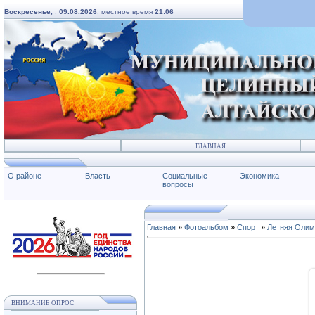
Воскресенье,
,
09.08.2026
, местное время
21:06
ГЛАВНАЯ
О районе
Власть
Социальные
Экономика
вопросы
Главная
»
Фотоальбом
»
Спорт
»
Летняя Олим
ВНИМАНИЕ ОПРОС!