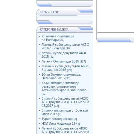
СК "БОЧКАРИ"
КАТЕГОРИИ РАЗДЕЛА
XI зимняя олимпиада
вс.Бочкари
[34]
Лыжный кубок депутатов АКЗС
2016 с.Бочкари
[19]
Летний кубок депутатов АКЗС
2015
[32]
Летняя Олимпиада 2015
[117]
Лыжный кубок депутатов АКЗС.
Зональное 2015
[49]
10-ая Зимняя олимпиада,
Целинное 2015
[36]
XXXII зимняя олимпиада
сельских спортсменов
Алтайского края в Завьялово.
[12]
Зимний кубок депутатов АКЗС
А.В. Траутвейна и В.П.Смагина
03.2017
[12]
Зимняя олимпиада с. Бочкари
март 2017
[8]
Турне легенд хоккея
[8]
НХЛ Лига Надежды 18+
[6]
Летний кубок депутатов АКЗС
А.В. Траутвейна и В.П.Смагина