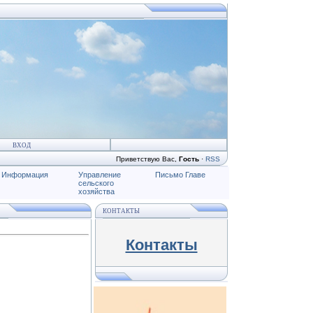
ВХОД
Приветствую Вас
,
Гость
·
RSS
Информация
Управление
Письмо Главе
сельского
хозяйства
КОНТАКТЫ
Контакты