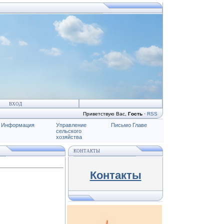
ВХОД
Приветствую Вас
,
Гость
·
RSS
Информация
Управление
Письмо Главе
сельского
хозяйства
КОНТАКТЫ
Контакты