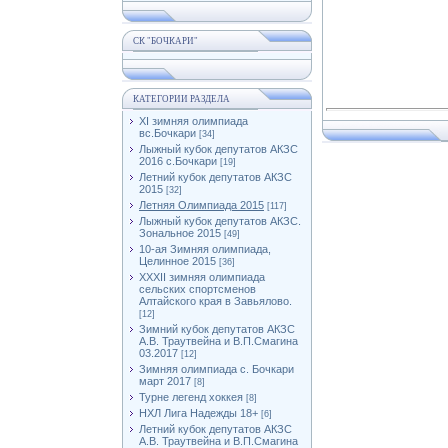
СК "БОЧКАРИ"
КАТЕГОРИИ РАЗДЕЛА
XI зимняя олимпиада
вс.Бочкари
[34]
Лыжный кубок депутатов АКЗС
2016 с.Бочкари
[19]
Летний кубок депутатов АКЗС
2015
[32]
Летняя Олимпиада 2015
[117]
Лыжный кубок депутатов АКЗС.
Зональное 2015
[49]
10-ая Зимняя олимпиада,
Целинное 2015
[36]
XXXII зимняя олимпиада
сельских спортсменов
Алтайского края в Завьялово.
[12]
Зимний кубок депутатов АКЗС
А.В. Траутвейна и В.П.Смагина
03.2017
[12]
Зимняя олимпиада с. Бочкари
март 2017
[8]
Турне легенд хоккея
[8]
НХЛ Лига Надежды 18+
[6]
Летний кубок депутатов АКЗС
А.В. Траутвейна и В.П.Смагина