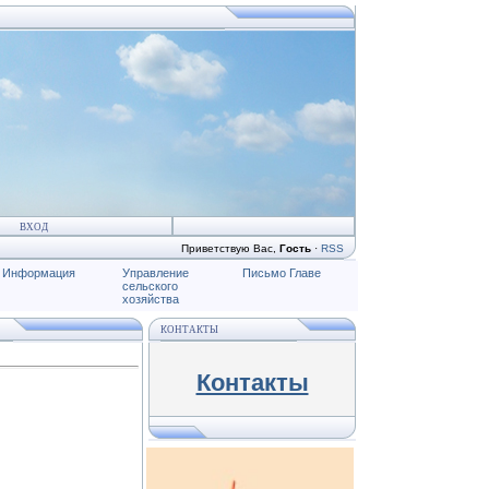
ВХОД
Приветствую Вас
,
Гость
·
RSS
Информация
Управление
Письмо Главе
сельского
хозяйства
КОНТАКТЫ
Контакты