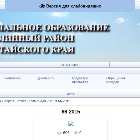
Версия для слабовидящих
РЕГИСТРАЦИЯ
Экономика
Документы
Градостро
Обращения
ительство
граждан
ФОТО
»
Спорт
»
Летняя Олимпиада 2015
» 66 2015
66 2015
608
0
В реальном размере
1024x681
/