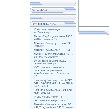
СК "БОЧКАРИ"
КАТЕГОРИИ РАЗДЕЛА
XI зимняя олимпиада
вс.Бочкари
[34]
Лыжный кубок депутатов АКЗС
2016 с.Бочкари
[19]
Летний кубок депутатов АКЗС
2015
[32]
Летняя Олимпиада 2015
[117]
Лыжный кубок депутатов АКЗС.
Зональное 2015
[49]
10-ая Зимняя олимпиада,
Целинное 2015
[36]
XXXII зимняя олимпиада
сельских спортсменов
Алтайского края в Завьялово.
[12]
Зимний кубок депутатов АКЗС
А.В. Траутвейна и В.П.Смагина
03.2017
[12]
Зимняя олимпиада с. Бочкари
март 2017
[8]
Турне легенд хоккея
[8]
НХЛ Лига Надежды 18+
[6]
Летний кубок депутатов АКЗС
А.В. Траутвейна и В.П.Смагина