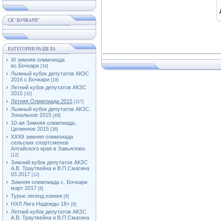
СК "БОЧКАРИ"
КАТЕГОРИИ РАЗДЕЛА
XI зимняя олимпиада
вс.Бочкари
[34]
Лыжный кубок депутатов АКЗС
2016 с.Бочкари
[19]
Летний кубок депутатов АКЗС
2015
[32]
Летняя Олимпиада 2015
[117]
Лыжный кубок депутатов АКЗС.
Зональное 2015
[49]
10-ая Зимняя олимпиада,
Целинное 2015
[36]
XXXII зимняя олимпиада
сельских спортсменов
Алтайского края в Завьялово.
[12]
Зимний кубок депутатов АКЗС
А.В. Траутвейна и В.П.Смагина
03.2017
[12]
Зимняя олимпиада с. Бочкари
март 2017
[8]
Турне легенд хоккея
[8]
НХЛ Лига Надежды 18+
[6]
Летний кубок депутатов АКЗС
А.В. Траутвейна и В.П.Смагина