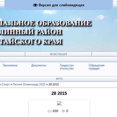
Версия для слабовидящих
РЕГИСТРАЦИЯ
Экономика
Документы
Градостро
Обращения
ительство
граждан
ФОТО
»
Спорт
»
Летняя Олимпиада 2015
» 28 2015
28 2015
630
0
В реальном размере
1024x574
/