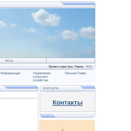
ВХОД
Приветствую Вас
,
Гость
·
RSS
Информация
Управление
Письмо Главе
сельского
хозяйства
КОНТАКТЫ
Контакты