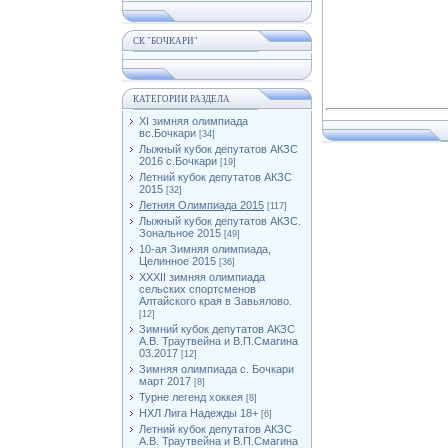
СК "БОЧКАРИ"
КАТЕГОРИИ РАЗДЕЛА
XI зимняя олимпиада
вс.Бочкари
[34]
Лыжный кубок депутатов АКЗС
2016 с.Бочкари
[19]
Летний кубок депутатов АКЗС
2015
[32]
Летняя Олимпиада 2015
[117]
Лыжный кубок депутатов АКЗС.
Зональное 2015
[49]
10-ая Зимняя олимпиада,
Целинное 2015
[36]
XXXII зимняя олимпиада
сельских спортсменов
Алтайского края в Завьялово.
[12]
Зимний кубок депутатов АКЗС
А.В. Траутвейна и В.П.Смагина
03.2017
[12]
Зимняя олимпиада с. Бочкари
март 2017
[8]
Турне легенд хоккея
[8]
НХЛ Лига Надежды 18+
[6]
Летний кубок депутатов АКЗС
А.В. Траутвейна и В.П.Смагина