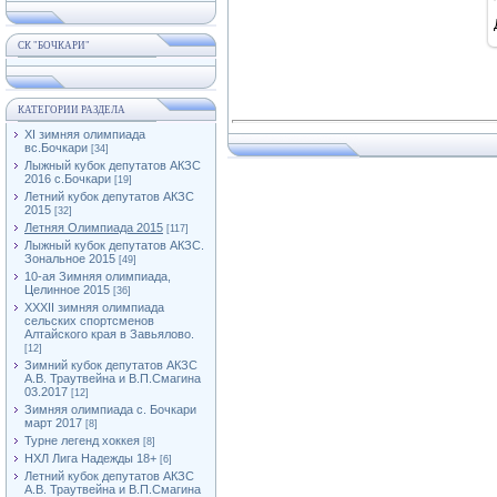
СК "БОЧКАРИ"
КАТЕГОРИИ РАЗДЕЛА
XI зимняя олимпиада
вс.Бочкари
[34]
Лыжный кубок депутатов АКЗС
2016 с.Бочкари
[19]
Летний кубок депутатов АКЗС
2015
[32]
Летняя Олимпиада 2015
[117]
Лыжный кубок депутатов АКЗС.
Зональное 2015
[49]
10-ая Зимняя олимпиада,
Целинное 2015
[36]
XXXII зимняя олимпиада
сельских спортсменов
Алтайского края в Завьялово.
[12]
Зимний кубок депутатов АКЗС
А.В. Траутвейна и В.П.Смагина
03.2017
[12]
Зимняя олимпиада с. Бочкари
март 2017
[8]
Турне легенд хоккея
[8]
НХЛ Лига Надежды 18+
[6]
Летний кубок депутатов АКЗС
А.В. Траутвейна и В.П.Смагина