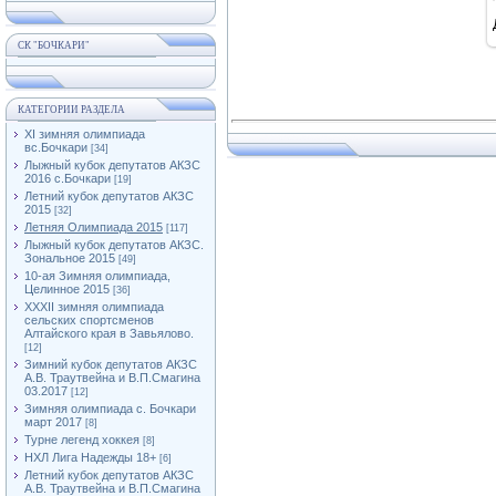
СК "БОЧКАРИ"
КАТЕГОРИИ РАЗДЕЛА
XI зимняя олимпиада
вс.Бочкари
[34]
Лыжный кубок депутатов АКЗС
2016 с.Бочкари
[19]
Летний кубок депутатов АКЗС
2015
[32]
Летняя Олимпиада 2015
[117]
Лыжный кубок депутатов АКЗС.
Зональное 2015
[49]
10-ая Зимняя олимпиада,
Целинное 2015
[36]
XXXII зимняя олимпиада
сельских спортсменов
Алтайского края в Завьялово.
[12]
Зимний кубок депутатов АКЗС
А.В. Траутвейна и В.П.Смагина
03.2017
[12]
Зимняя олимпиада с. Бочкари
март 2017
[8]
Турне легенд хоккея
[8]
НХЛ Лига Надежды 18+
[6]
Летний кубок депутатов АКЗС
А.В. Траутвейна и В.П.Смагина