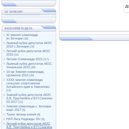
Д
СК "БОЧКАРИ"
КАТЕГОРИИ РАЗДЕЛА
XI зимняя олимпиада
вс.Бочкари
[34]
Лыжный кубок депутатов АКЗС
2016 с.Бочкари
[19]
Летний кубок депутатов АКЗС
2015
[32]
Летняя Олимпиада 2015
[117]
Лыжный кубок депутатов АКЗС.
Зональное 2015
[49]
10-ая Зимняя олимпиада,
Целинное 2015
[36]
XXXII зимняя олимпиада
сельских спортсменов
Алтайского края в Завьялово.
[12]
Зимний кубок депутатов АКЗС
А.В. Траутвейна и В.П.Смагина
03.2017
[12]
Зимняя олимпиада с. Бочкари
март 2017
[8]
Турне легенд хоккея
[8]
НХЛ Лига Надежды 18+
[6]
Летний кубок депутатов АКЗС
А.В. Траутвейна и В.П.Смагина