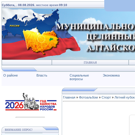
Суббота,
,
08.08.2026
, местное время
09:10
ГЛАВНАЯ
О районе
Власть
Социальные
Экономика
вопросы
Главная
»
Фотоальбом
»
Спорт
»
Летний кубок
ВНИМАНИЕ ОПРОС!