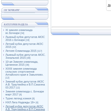
Д
СК "БОЧКАРИ"
КАТЕГОРИИ РАЗДЕЛА
XI зимняя олимпиада
вс.Бочкари
[34]
Лыжный кубок депутатов АКЗС
2016 с.Бочкари
[19]
Летний кубок депутатов АКЗС
2015
[32]
Летняя Олимпиада 2015
[117]
Лыжный кубок депутатов АКЗС.
Зональное 2015
[49]
10-ая Зимняя олимпиада,
Целинное 2015
[36]
XXXII зимняя олимпиада
сельских спортсменов
Алтайского края в Завьялово.
[12]
Зимний кубок депутатов АКЗС
А.В. Траутвейна и В.П.Смагина
03.2017
[12]
Зимняя олимпиада с. Бочкари
март 2017
[8]
Турне легенд хоккея
[8]
НХЛ Лига Надежды 18+
[6]
Летний кубок депутатов АКЗС
А.В. Траутвейна и В.П.Смагина