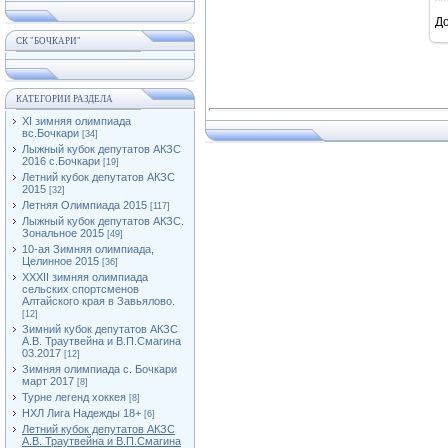
Д
СК "БОЧКАРИ"
КАТЕГОРИИ РАЗДЕЛА
XI зимняя олимпиада
вс.Бочкари
[34]
Лыжный кубок депутатов АКЗС
2016 с.Бочкари
[19]
Летний кубок депутатов АКЗС
2015
[32]
Летняя Олимпиада 2015
[117]
Лыжный кубок депутатов АКЗС.
Зональное 2015
[49]
10-ая Зимняя олимпиада,
Целинное 2015
[36]
XXXII зимняя олимпиада
сельских спортсменов
Алтайского края в Завьялово.
[12]
Зимний кубок депутатов АКЗС
А.В. Траутвейна и В.П.Смагина
03.2017
[12]
Зимняя олимпиада с. Бочкари
март 2017
[8]
Турне легенд хоккея
[8]
НХЛ Лига Надежды 18+
[6]
Летний кубок депутатов АКЗС
А.В. Траутвейна и В.П.Смагина