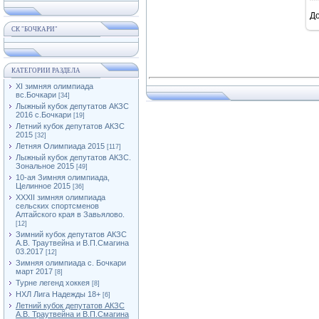
Д
СК "БОЧКАРИ"
КАТЕГОРИИ РАЗДЕЛА
XI зимняя олимпиада
вс.Бочкари
[34]
Лыжный кубок депутатов АКЗС
2016 с.Бочкари
[19]
Летний кубок депутатов АКЗС
2015
[32]
Летняя Олимпиада 2015
[117]
Лыжный кубок депутатов АКЗС.
Зональное 2015
[49]
10-ая Зимняя олимпиада,
Целинное 2015
[36]
XXXII зимняя олимпиада
сельских спортсменов
Алтайского края в Завьялово.
[12]
Зимний кубок депутатов АКЗС
А.В. Траутвейна и В.П.Смагина
03.2017
[12]
Зимняя олимпиада с. Бочкари
март 2017
[8]
Турне легенд хоккея
[8]
НХЛ Лига Надежды 18+
[6]
Летний кубок депутатов АКЗС
А.В. Траутвейна и В.П.Смагина