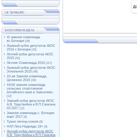
Д
СК "БОЧКАРИ"
КАТЕГОРИИ РАЗДЕЛА
XI зимняя олимпиада
вс.Бочкари
[34]
Лыжный кубок депутатов АКЗС
2016 с.Бочкари
[19]
Летний кубок депутатов АКЗС
2015
[32]
Летняя Олимпиада 2015
[117]
Лыжный кубок депутатов АКЗС.
Зональное 2015
[49]
10-ая Зимняя олимпиада,
Целинное 2015
[36]
XXXII зимняя олимпиада
сельских спортсменов
Алтайского края в Завьялово.
[12]
Зимний кубок депутатов АКЗС
А.В. Траутвейна и В.П.Смагина
03.2017
[12]
Зимняя олимпиада с. Бочкари
март 2017
[8]
Турне легенд хоккея
[8]
НХЛ Лига Надежды 18+
[6]
Летний кубок депутатов АКЗС
А.В. Траутвейна и В.П.Смагина