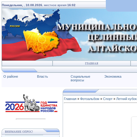
Понедельник,
,
10.08.2026
, местное время
16:02
ГЛАВНАЯ
О районе
Власть
Социальные
Экономика
вопросы
Главная
»
Фотоальбом
»
Спорт
»
Летний кубок
ВНИМАНИЕ ОПРОС!