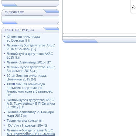
Д
СК "БОЧКАРИ"
КАТЕГОРИИ РАЗДЕЛА
XI зимняя олимпиада
вс.Бочкари
[34]
Лыжный кубок депутатов АКЗС
2016 с.Бочкари
[19]
Летний кубок депутатов АКЗС
2015
[32]
Летняя Олимпиада 2015
[117]
Лыжный кубок депутатов АКЗС.
Зональное 2015
[49]
10-ая Зимняя олимпиада,
Целинное 2015
[36]
XXXII зимняя олимпиада
сельских спортсменов
Алтайского края в Завьялово.
[12]
Зимний кубок депутатов АКЗС
А.В. Траутвейна и В.П.Смагина
03.2017
[12]
Зимняя олимпиада с. Бочкари
март 2017
[8]
Турне легенд хоккея
[8]
НХЛ Лига Надежды 18+
[6]
Летний кубок депутатов АКЗС
А.В. Траутвейна и В.П.Смагина