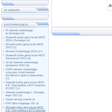
Д
СК "БОЧКАРИ"
КАТЕГОРИИ РАЗДЕЛА
XI зимняя олимпиада
вс.Бочкари
[34]
Лыжный кубок депутатов АКЗС
2016 с.Бочкари
[19]
Летний кубок депутатов АКЗС
2015
[32]
Летняя Олимпиада 2015
[117]
Лыжный кубок депутатов АКЗС.
Зональное 2015
[49]
10-ая Зимняя олимпиада,
Целинное 2015
[36]
XXXII зимняя олимпиада
сельских спортсменов
Алтайского края в Завьялово.
[12]
Зимний кубок депутатов АКЗС
А.В. Траутвейна и В.П.Смагина
03.2017
[12]
Зимняя олимпиада с. Бочкари
март 2017
[8]
Турне легенд хоккея
[8]
НХЛ Лига Надежды 18+
[6]
Летний кубок депутатов АКЗС
А.В. Траутвейна и В.П.Смагина