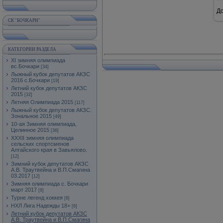
Д
СК "БОЧКАРИ"
КАТЕГОРИИ РАЗДЕЛА
XI зимняя олимпиада
вс.Бочкари
[34]
Лыжный кубок депутатов АКЗС
2016 с.Бочкари
[19]
Летний кубок депутатов АКЗС
2015
[32]
Летняя Олимпиада 2015
[117]
Лыжный кубок депутатов АКЗС.
Зональное 2015
[49]
10-ая Зимняя олимпиада,
Целинное 2015
[36]
XXXII зимняя олимпиада
сельских спортсменов
Алтайского края в Завьялово.
[12]
Зимний кубок депутатов АКЗС
А.В. Траутвейна и В.П.Смагина
03.2017
[12]
Зимняя олимпиада с. Бочкари
март 2017
[8]
Турне легенд хоккея
[8]
НХЛ Лига Надежды 18+
[6]
Летний кубок депутатов АКЗС
А.В. Траутвейна и В.П.Смагина