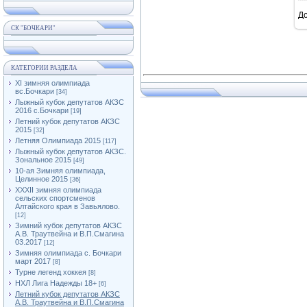
Д
СК "БОЧКАРИ"
КАТЕГОРИИ РАЗДЕЛА
XI зимняя олимпиада
вс.Бочкари
[34]
Лыжный кубок депутатов АКЗС
2016 с.Бочкари
[19]
Летний кубок депутатов АКЗС
2015
[32]
Летняя Олимпиада 2015
[117]
Лыжный кубок депутатов АКЗС.
Зональное 2015
[49]
10-ая Зимняя олимпиада,
Целинное 2015
[36]
XXXII зимняя олимпиада
сельских спортсменов
Алтайского края в Завьялово.
[12]
Зимний кубок депутатов АКЗС
А.В. Траутвейна и В.П.Смагина
03.2017
[12]
Зимняя олимпиада с. Бочкари
март 2017
[8]
Турне легенд хоккея
[8]
НХЛ Лига Надежды 18+
[6]
Летний кубок депутатов АКЗС
А.В. Траутвейна и В.П.Смагина