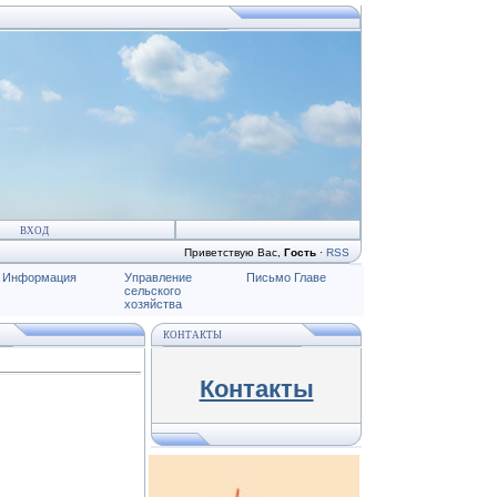
ВХОД
Приветствую Вас
,
Гость
·
RSS
Информация
Управление
Письмо Главе
сельского
хозяйства
КОНТАКТЫ
Контакты