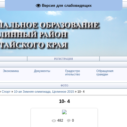
Версия для слабовидящих
РЕГИСТРАЦИЯ
Экономика
Документы
Градостро
Обращения
ительство
граждан
ФОТО
»
Спорт
»
10-ая Зимняя олимпиада, Целинное 2015
» 10- 4
10- 4
482
0
В реальном размере
1024x683
/