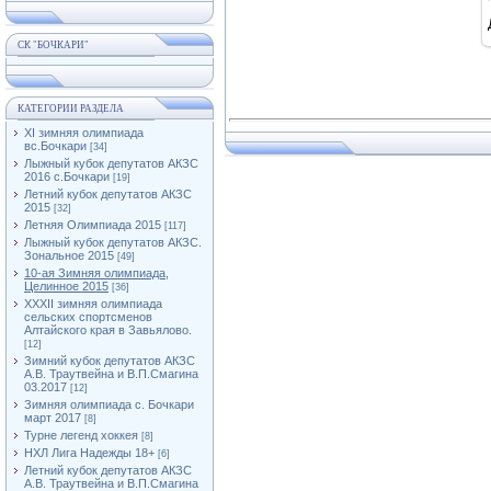
СК "БОЧКАРИ"
КАТЕГОРИИ РАЗДЕЛА
XI зимняя олимпиада
вс.Бочкари
[34]
Лыжный кубок депутатов АКЗС
2016 с.Бочкари
[19]
Летний кубок депутатов АКЗС
2015
[32]
Летняя Олимпиада 2015
[117]
Лыжный кубок депутатов АКЗС.
Зональное 2015
[49]
10-ая Зимняя олимпиада,
Целинное 2015
[36]
XXXII зимняя олимпиада
сельских спортсменов
Алтайского края в Завьялово.
[12]
Зимний кубок депутатов АКЗС
А.В. Траутвейна и В.П.Смагина
03.2017
[12]
Зимняя олимпиада с. Бочкари
март 2017
[8]
Турне легенд хоккея
[8]
НХЛ Лига Надежды 18+
[6]
Летний кубок депутатов АКЗС
А.В. Траутвейна и В.П.Смагина