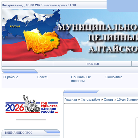
Воскресенье,
,
09.08.2026
, местное время
01:10
ГЛАВНАЯ
О районе
Власть
Социальные
Экономика
вопросы
Главная
»
Фотоальбом
»
Спорт
»
10-ая Зимня
ВНИМАНИЕ ОПРОС!