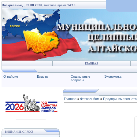
Воскресенье,
,
09.08.2026
, местное время
14:10
ГЛАВНАЯ
О районе
Власть
Социальные
Экономика
вопросы
Главная
»
Фотоальбом
»
Предпринимательств
ВНИМАНИЕ ОПРОС!