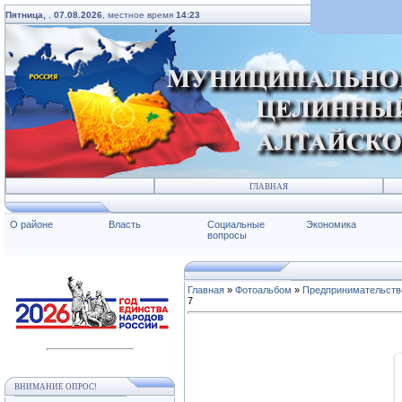
Пятница,
,
07.08.2026
, местное время
14:23
ГЛАВНАЯ
О районе
Власть
Социальные
Экономика
вопросы
Главная
»
Фотоальбом
»
Предпринимательств
7
ВНИМАНИЕ ОПРОС!