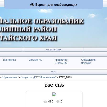
Версия для слабовидящих
РЕГИСТРАЦИЯ
Экономика
Документы
Градостро
Обращения
ительство
граждан
ФОТО
»
Образование
»
Открытие ДОУ "Колокольчик"
» DSC_0185
DSC_0185
496
0
В реальном размере
1024x683
/