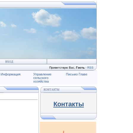
ВХОД
Приветствую Вас
,
Гость
·
RSS
Информация
Управление
Письмо Главе
сельского
хозяйства
КОНТАКТЫ
Контакты