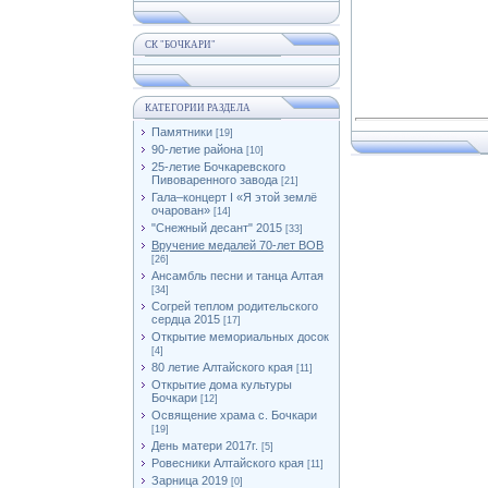
СК "БОЧКАРИ"
КАТЕГОРИИ РАЗДЕЛА
Памятники
[19]
90-летие района
[10]
25-летие Бочкаревского
Пивоваренного завода
[21]
Гала–концерт I «Я этой землё
очарован»
[14]
"Снежный десант" 2015
[33]
Вручение медалей 70-лет ВОВ
[26]
Ансамбль песни и танца Алтая
[34]
Согрей теплом родительского
сердца 2015
[17]
Открытие мемориальных досок
[4]
80 летие Алтайского края
[11]
Открытие дома культуры
Бочкари
[12]
Освящение храма с. Бочкари
[19]
День матери 2017г.
[5]
Ровесники Алтайского края
[11]
Зарница 2019
[0]