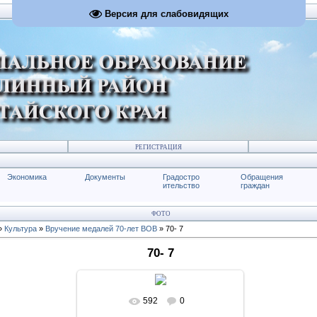
Версия для слабовидящих
РЕГИСТРАЦИЯ
Экономика
Документы
Градостро
Обращения
ительство
граждан
ФОТО
»
Культура
»
Вручение медалей 70-лет ВОВ
» 70- 7
70- 7
592
0
В реальном размере
1024x683
/