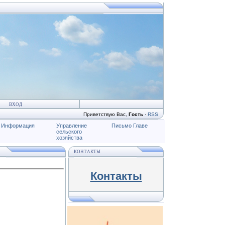
ВХОД
Приветствую Вас
,
Гость
·
RSS
Информация
Управление
Письмо Главе
сельского
хозяйства
КОНТАКТЫ
Контакты