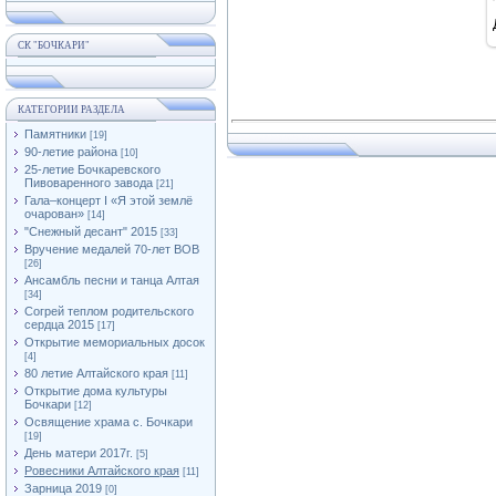
СК "БОЧКАРИ"
КАТЕГОРИИ РАЗДЕЛА
Памятники
[19]
90-летие района
[10]
25-летие Бочкаревского
Пивоваренного завода
[21]
Гала–концерт I «Я этой землё
очарован»
[14]
"Снежный десант" 2015
[33]
Вручение медалей 70-лет ВОВ
[26]
Ансамбль песни и танца Алтая
[34]
Согрей теплом родительского
сердца 2015
[17]
Открытие мемориальных досок
[4]
80 летие Алтайского края
[11]
Открытие дома культуры
Бочкари
[12]
Освящение храма с. Бочкари
[19]
День матери 2017г.
[5]
Ровесники Алтайского края
[11]
Зарница 2019
[0]